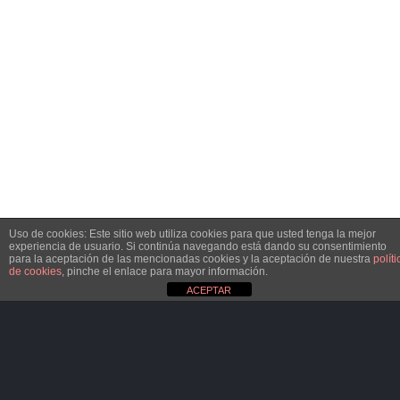
Uso de cookies: Este sitio web utiliza cookies para que usted tenga la mejor
experiencia de usuario. Si continúa navegando está dando su consentimiento
para la aceptación de las mencionadas cookies y la aceptación de nuestra
políti
de cookies
, pinche el enlace para mayor información.
ACEPTAR